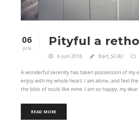
06
Pityful a reth
JUN
6 juni 2016
Bart_SC4U
A wonderful serenity has taken possession of my en
enjoy with my whole heart. I am alone, and feel the
the bliss of souls like mine. I am so happy, my dear 
READ MORE