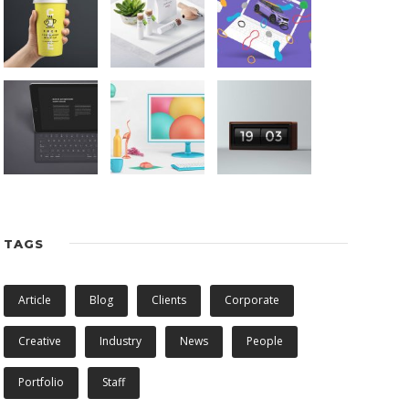
TAGS
Article
Blog
Clients
Corporate
Creative
Industry
News
People
Portfolio
Staff