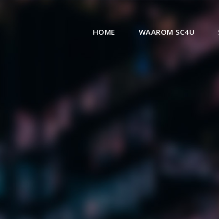
HOME
WAAROM SC4U